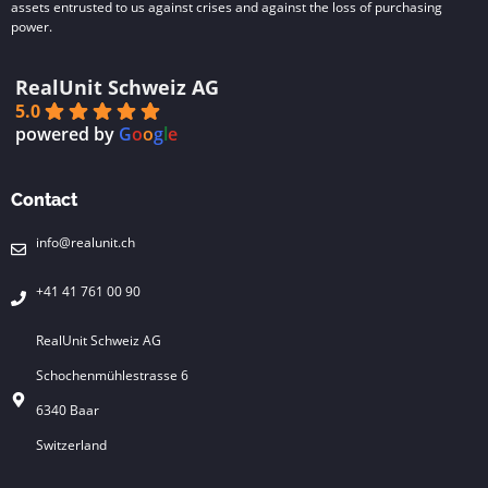
assets entrusted to us against crises and against the loss of purchasing
power.
RealUnit Schweiz AG
5.0
powered by
G
o
o
g
l
e
Contact
info@realunit.ch
+41 41 761 00 90
RealUnit Schweiz AG
Schochenmühlestrasse 6
6340 Baar
Switzerland