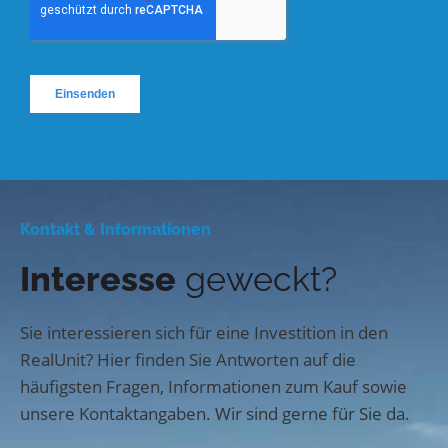
Kontakt & Informationen
Interesse
geweckt?
Sie interessieren sich für eine Investition in den
RealUnit? Hier finden Sie Antworten auf die
häufigsten Fragen, Informationen zum Kauf sowie
unsere Kontaktangaben. Wir sind gerne für Sie da.