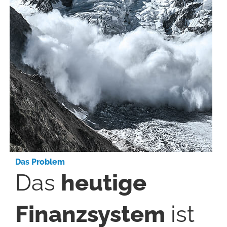
Das Problem
Das
heutige
Finanz­system
ist