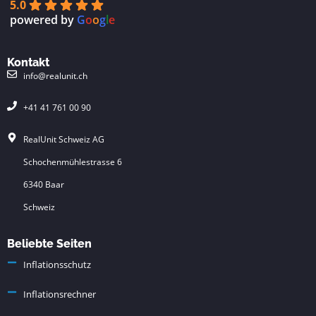
5.0
powered by
G
o
o
g
l
e
Kontakt
info@realunit.ch
+41 41 761 00 90
RealUnit Schweiz AG
Schochenmühlestrasse 6
6340 Baar
Schweiz
Beliebte Seiten
Inflationsschutz
Inflationsrechner