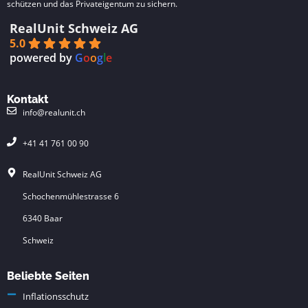
schützen und das Privateigentum zu sichern.
RealUnit Schweiz AG
5.0
powered by
G
o
o
g
l
e
Kontakt
info@realunit.ch
+41 41 761 00 90
RealUnit Schweiz AG
Schochenmühlestrasse 6
6340 Baar
Schweiz
Beliebte Seiten
Inflationsschutz