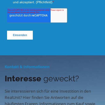
Kontakt & Informationen
Interesse
geweckt?
Sie interessieren sich für eine Investition in den
RealUnit? Hier finden Sie Antworten auf die
häufigsten Fragen, Informationen zum Kauf sowie