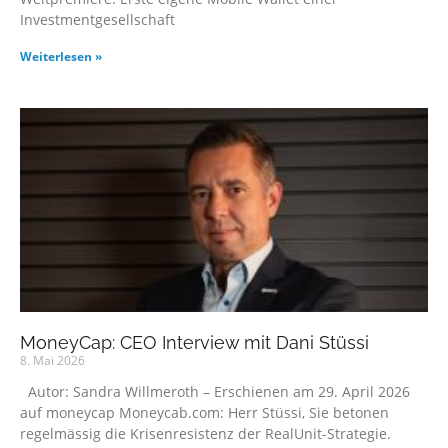
Investmentgesellschaft
Weiterlesen »
MoneyCap: CEO Interview mit Dani Stüssi
8. Mai 2026
Autor: Sandra Willmeroth – Erschienen am 29. April 2026
auf moneycap Moneycab.com: Herr Stüssi, Sie betonen
regelmässig die Krisenresistenz der RealUnit-Strategie.