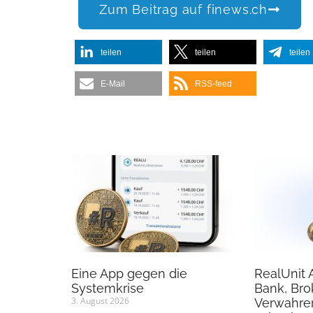
Zum Beitrag auf finews.ch
teilen
teilen
teilen
E-Mail
RSS-feed
Eine App gegen die
RealUnit 
Systemkrise
Bank, Bro
3. August 2026
Verwahre