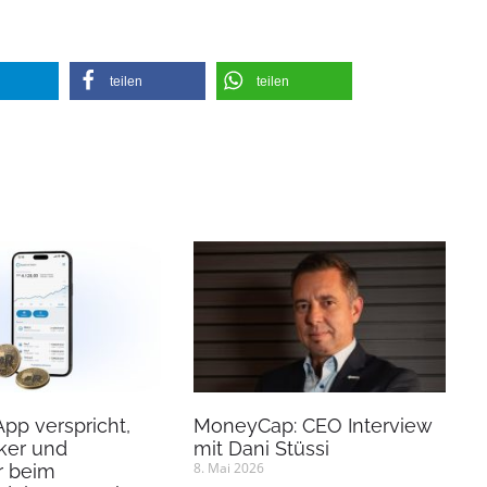
teilen
teilen
App verspricht,
MoneyCap: CEO Interview
ker und
mit Dani Stüssi
8. Mai 2026
r beim